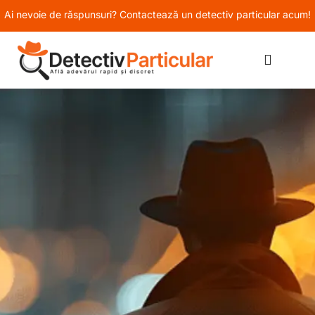
Ai nevoie de răspunsuri? Contactează un detectiv particular acum!
SERVICII PERSOANE FIZICE
SERVICII PERSOANE JURIDICE
ÎNTREBĂRI FRECVENTE