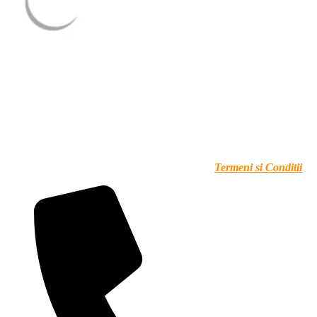
Înainte de a accepta un caz, discutăm deschis cu tine și evaluăm
împreună dacă problema poate fi rezolvată în cadrul legal și cu
rezultate utile. Această primă conversație este confidențială și nu
implică niciun angajament. Activitatea este desfășurată de TOP
DETECTIV SRL, CUI 43107672. Fiecare caz preluat este
oficializat printr-un contract scris, cu termene clare și obiective
măsurabile. Pentru informații legale, consultați
Termeni si Conditii