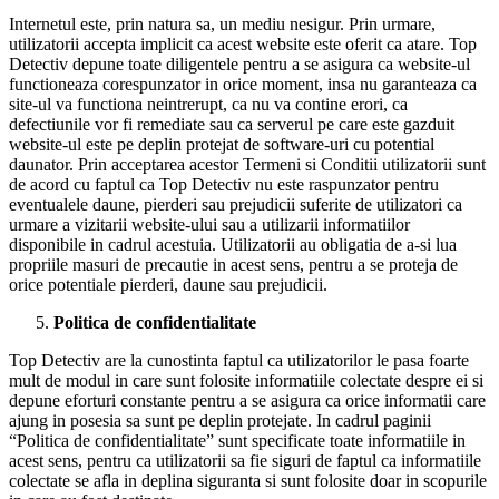
Internetul este, prin natura sa, un mediu nesigur. Prin urmare,
utilizatorii accepta implicit ca acest website este oferit ca atare. Top
Detectiv depune toate diligentele pentru a se asigura ca website-ul
functioneaza corespunzator in orice moment, insa nu garanteaza ca
site-ul va functiona neintrerupt, ca nu va contine erori, ca
defectiunile vor fi remediate sau ca serverul pe care este gazduit
website-ul este pe deplin protejat de software-uri cu potential
daunator. Prin acceptarea acestor Termeni si Conditii utilizatorii sunt
de acord cu faptul ca Top Detectiv nu este raspunzator pentru
eventualele daune, pierderi sau prejudicii suferite de utilizatori ca
urmare a vizitarii website-ului sau a utilizarii informatiilor
disponibile in cadrul acestuia. Utilizatorii au obligatia de a-si lua
propriile masuri de precautie in acest sens, pentru a se proteja de
orice potentiale pierderi, daune sau prejudicii.
Politica de confidentialitate
Top Detectiv are la cunostinta faptul ca utilizatorilor le pasa foarte
mult de modul in care sunt folosite informatiile colectate despre ei si
depune eforturi constante pentru a se asigura ca orice informatii care
ajung in posesia sa sunt pe deplin protejate. In cadrul paginii
“Politica de confidentialitate” sunt specificate toate informatiile in
acest sens, pentru ca utilizatorii sa fie siguri de faptul ca informatiile
colectate se afla in deplina siguranta si sunt folosite doar in scopurile