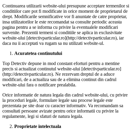
Continuarea utilizarii website-ului presupune acceptare termenilor si
conditiilor care pot fi modificate in orice moment de proprietarul de
drept. Modificarile semnificative vor fi anuntate de catre proprietar,
insa utilizatorilor le este recomandat sa consulte periodic aceasta
pagina pentru a se informa cu privire la eventualele modificari
survenite. Prezentii termeni si conditiile se aplica in exclusivitate
website-ului [detectivparticular.ro](http://detectivparticular.ro), iar
daca nu ii acceptati va rugam sa nu utilizati website-ul.
Acuratetea continutului
Top Detectiv depune in mod constant eforturi pentru a mentine
precis si actualizat continutul website-ului [detectivparticular.ro]
(http://detectivparticular.ro). Ne rezervam dreptul de a aduce
modificari, de a actualiza sau de a elimina continut din cadrul
website-ului fara o notificare prealabila.
Orice informatie de natura legala din cadrul website-ului, cu privire
la proceduri legale, formulare legale sau procese legale este
prezentata pe site doar cu caracter informativ. Va recomandam sa
consultati persoane avizate pentru orice informatii cu privire la
regulamente, legi si sfaturi de natura legala.
Proprietate intelectuala