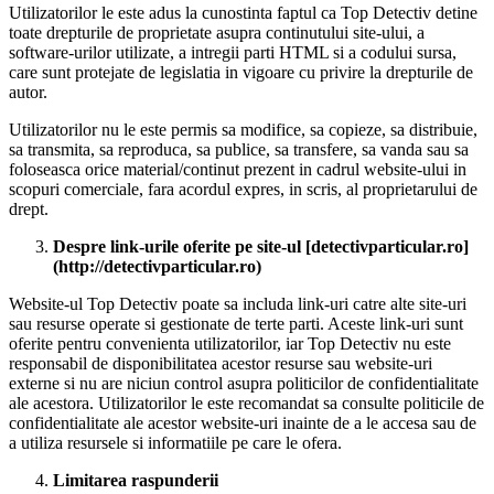
Utilizatorilor le este adus la cunostinta faptul ca Top Detectiv detine
toate drepturile de proprietate asupra continutului site-ului, a
software-urilor utilizate, a intregii parti HTML si a codului sursa,
care sunt protejate de legislatia in vigoare cu privire la drepturile de
autor.
Utilizatorilor nu le este permis sa modifice, sa copieze, sa distribuie,
sa transmita, sa reproduca, sa publice, sa transfere, sa vanda sau sa
foloseasca orice material/continut prezent in cadrul website-ului in
scopuri comerciale, fara acordul expres, in scris, al proprietarului de
drept.
Despre link-urile oferite pe site-ul [detectivparticular.ro]
(http://detectivparticular.ro)
Website-ul Top Detectiv poate sa includa link-uri catre alte site-uri
sau resurse operate si gestionate de terte parti. Aceste link-uri sunt
oferite pentru convenienta utilizatorilor, iar Top Detectiv nu este
responsabil de disponibilitatea acestor resurse sau website-uri
externe si nu are niciun control asupra politicilor de confidentialitate
ale acestora. Utilizatorilor le este recomandat sa consulte politicile de
confidentialitate ale acestor website-uri inainte de a le accesa sau de
a utiliza resursele si informatiile pe care le ofera.
Limitarea raspunderii