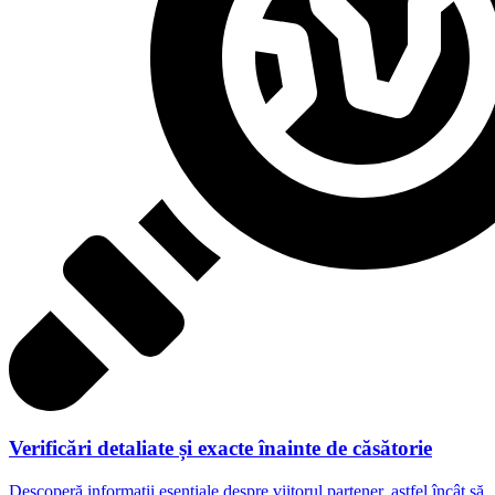
Verificări detaliate și exacte înainte de căsătorie
Descoperă informații esențiale despre viitorul partener, astfel încât să