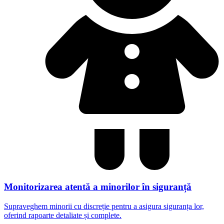
Monitorizarea atentă a minorilor în siguranță
Supraveghem minorii cu discreție pentru a asigura siguranța lor,
oferind rapoarte detaliate și complete.